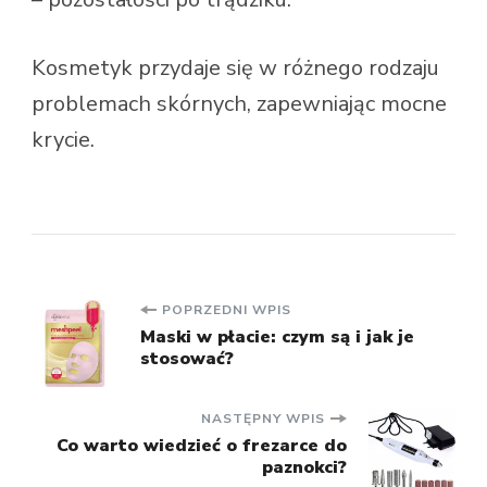
Kosmetyk przydaje się w różnego rodzaju
problemach skórnych, zapewniając mocne
krycie.
Nawigacja
POPRZEDNI WPIS
Maski w płacie: czym są i jak je
stosować?
wpisu
NASTĘPNY WPIS
Co warto wiedzieć o frezarce do
paznokci?