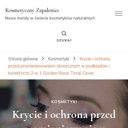
Kosmetyczny Zapaleniec
Nowe trendy w świecie kosmetyków naturalnych
SZUKAJ
Strona główna
Kosmetyki
Krycie i ochrona
przed promieniowaniem słonecznym w podkładzie i
korektorze 2 w 1 Golden Rose Total Cover
KOSMETYKI
Krycie i ochrona przed