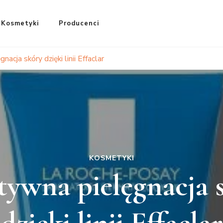
Kosmetyki
Producenci
acja skóry dzięki linii Effaclar
KOSMETYKI
tywna pielęgnacja 
dzięki linii Effaclar